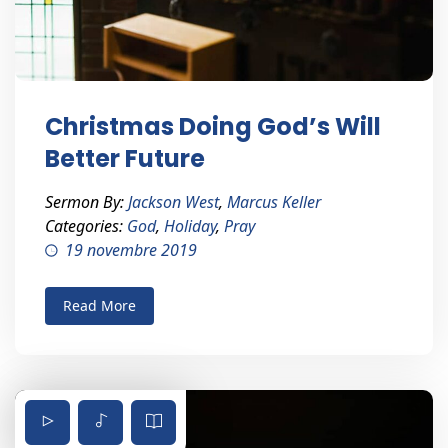
Christmas Doing God’s Will
Better Future
Sermon By:
Jackson West
,
Marcus Keller
Categories:
God
,
Holiday
,
Pray
19 novembre 2019
Read More