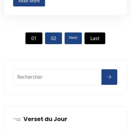
Read More
Next
01
02
Last
Verset du Jour